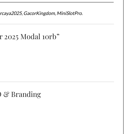
ercaya2025
,
GacorKingdom
,
MiniSlotPro
.
r 2025 Modal 10rb”
O & Branding