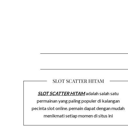
Skip
to
content
SLOT SCATTER HITAM
SLOT SCATTER HITAM
adalah salah satu
permainan yang paling populer di kalangan
pecinta slot online. pemain dapat dengan mudah
menikmati setiap momen di situs ini