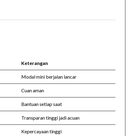
Keterangan
Modal mini berjalan lancar
Cuan aman
Bantuan setiap saat
Transparan tinggi jadi acuan
Kepercayaan tinggi