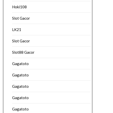
Hoki108
Slot Gacor
LK21
Slot Gacor
Slot88 Gacor
Gagatoto
Gagatoto
Gagatoto
Gagatoto
Gagatoto