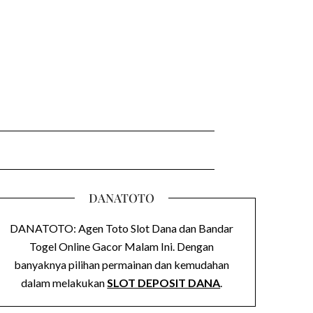
DANATOTO
DANATOTO: Agen Toto Slot Dana dan Bandar
Togel Online Gacor Malam Ini. Dengan
banyaknya pilihan permainan dan kemudahan
dalam melakukan
SLOT DEPOSIT DANA
.