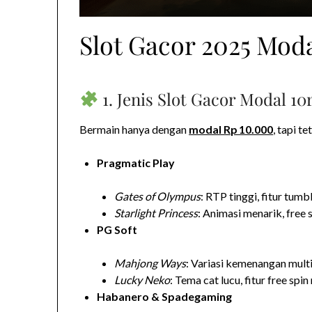
Slot Gacor 2025 Moda
1. Jenis Slot Gacor Modal 10
Bermain hanya dengan
modal Rp 10.000
, tapi t
Pragmatic Play
Gates of Olympus
: RTP tinggi, fitur tumb
Starlight Princess
: Animasi menarik, free 
PG Soft
Mahjong Ways
: Variasi kemenangan multi
Lucky Neko
: Tema cat lucu, fitur free spi
Habanero & Spadegaming