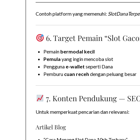
Contoh platform yang memenuhi:
SlotDanaTerp
6. Target Pemain “Slot Gaco
Pemain
bermodal kecil
Pemula
yang ingin mencoba slot
Pengguna
e-wallet
seperti Dana
Pemburu
cuan receh
dengan peluang besar
7. Konten Pendukung — SE
Untuk memperkuat pencarian dan relevansi:
Artikel Blog
“Cara Menang Slot Dana 10rb Terbaru”