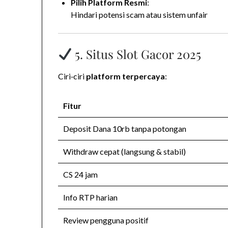
Pilih Platform Resmi
:
Hindari potensi scam atau sistem unfair
5. Situs Slot Gacor 2025
Ciri‑ciri
platform terpercaya
:
Fitur
Deposit Dana 10rb tanpa potongan
Withdraw cepat (langsung & stabil)
CS 24 jam
Info RTP harian
Review pengguna positif